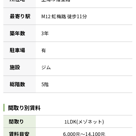
最寄り駅
M12 虹梅路 徒步11分
築年数
3年
駐車場
有
施設
ジム
総階数
5階
間取り別賃料
間取り
1LDK(メゾネット)
賃料目安
6,000元～14,100元