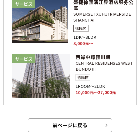
盛捷徐匯濱江界酒店服务公
サービス
寓
SOMERSET XUHUI RIVERSIDE
SHANGHAI
徐匯区
1DK～3LDK
8,000元～
西岸中環匯III期
サービス
CENTRAL RESIDENSES WEST
BUNDO III
徐匯区
1ROOM～2LDK
10,000元～27,000元
前ページに戻る