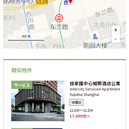
+
500 米
-
類似物件
徐家匯中心城際酒店公寓
サービス
Intercity Serviced Apartment
Xujiahui Shanghai
徐匯区
1LDK～1LDK
17,000元～