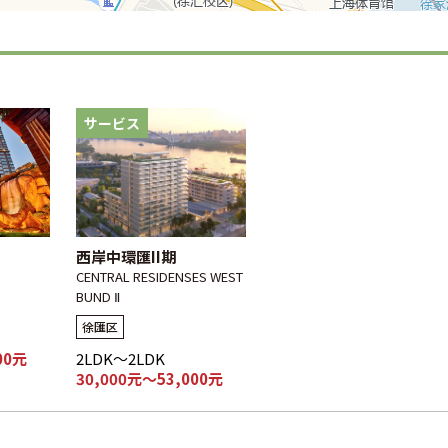
サービス
西岸中環匯II期
CENTRAL RESIDENSES WEST
BUND Ⅱ
徐匯区
00元
2LDK～2LDK
30,000元～53,000元