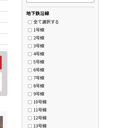
地下鉄沿線
全て選択する
ン
1号線
2号線
3号線
4号線
5号線
6号線
7号線
8号線
9号線
10号線
11号線
12号線
13号線