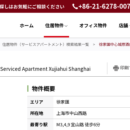
+86-21-6278-00
探しはお気軽にご相談ください
ホーム
住居物件
オフィス物件
店舗
>
住居物件（サービスアパートメント）検索結果一覧
>
徐家匯中心城際酒店公寓 In
印刷
y Serviced Apartment Xujiahui Shanghai
物件概要
エリア
徐家匯
所在地
上海市中山西路
最寄り駅
M3,4,9 宜山路 徒步6分