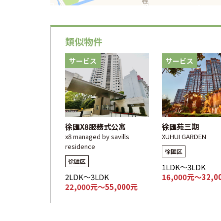
類似物件
サービス
サービス
徐匯X8服務式公寓
徐匯苑三期
x8 managed by savills
XUHUI GARDEN
residence
徐匯区
徐匯区
1LDK～3LDK
2LDK～3LDK
16,000元～32,0
22,000元～55,000元