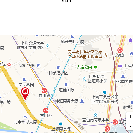
61㎡
+
-