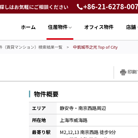
+86-21-6278-00
探しはお気軽にご相談ください
ホーム
住居物件
オフィス物件
店舗
件（賃貸マンション）検索結果一覧
>
中凱城市之光 Top of City​
印刷
物件概要
エリア
静安寺・南京西路周辺
所在地
上海市威海路
最寄り駅
M2,12,13 南京西路 徒步9分