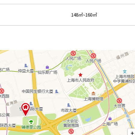
148㎡~160㎡
+