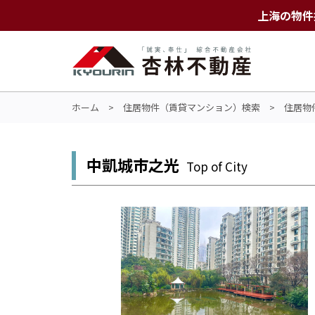
上海の物件
ホーム
>
住居物件（賃貸マンション）検索
>
住居物
中凱城市之光
Top of City​