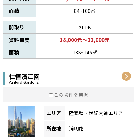
面積
84~100㎡
間取り
3LDK
賃料目安
18,000元～22,000元
面積
138~145㎡
仁恒濱江園
Yanlord Gardens
この物件を選択
エリア
陸家嘴・世紀大道エリア
所在地
浦明路