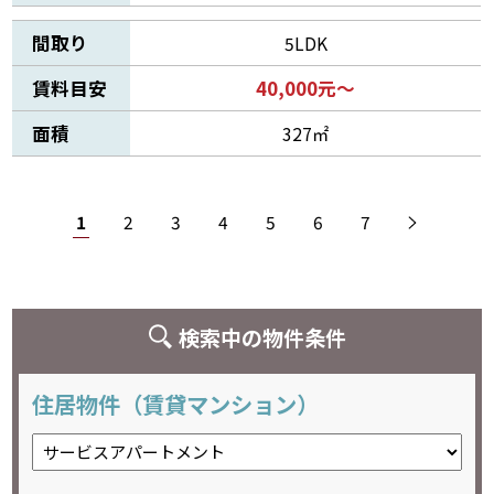
間取り
5LDK
賃料目安
40,000元～
面積
327㎡
1
2
3
4
5
6
7
検索中の物件条件
住居物件（賃貸マンション）