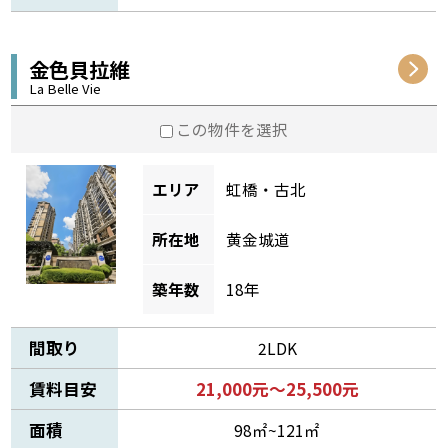
金色貝拉維
La Belle Vie
この物件を選択
エリア
虹橋・古北
所在地
黄金城道
築年数
18年
間取り
2LDK
賃料目安
21,000元～25,500元
面積
98㎡~121㎡