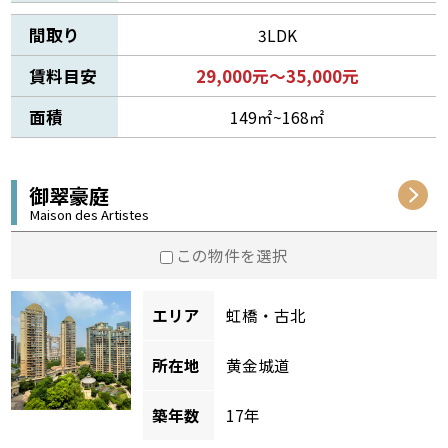
間取り
3LDK
賃料目安
29,000元～35,000元
面積
149㎡~168㎡
御翠豪庭
Maison des Artistes
この物件を選択
エリア
虹橋・古北
所在地
黄金城道
築年数
17年