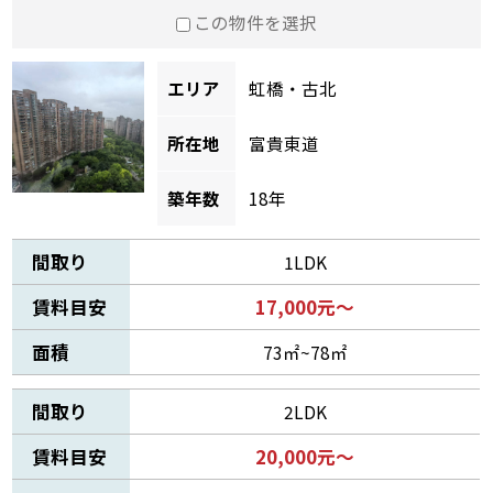
この物件を選択
エリア
虹橋・古北
所在地
富貴東道
築年数
18年
間取り
1LDK
賃料目安
17,000元～
面積
73㎡~78㎡
間取り
2LDK
賃料目安
20,000元～