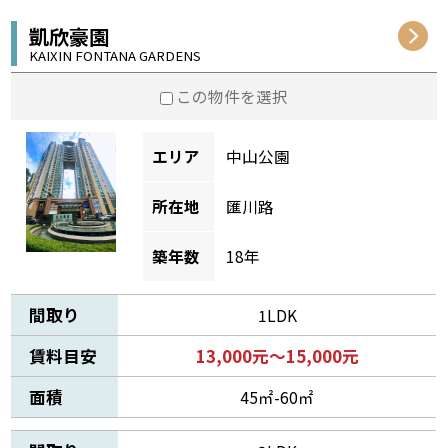
凱欣豪園
KAIXIN FONTANA GARDENS
この物件を選択
エリア
中山公園
所在地
匯川路
築年数
18年
間取り
1LDK
賃料目安
13,000元～15,000元
面積
45㎡-60㎡