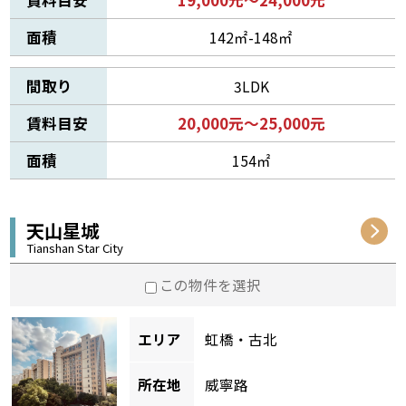
面積
142㎡-148㎡
間取り
3LDK
賃料目安
20,000元～25,000元
面積
154㎡
天山星城
Tianshan Star City
この物件を選択
エリア
虹橋・古北
所在地
威寧路