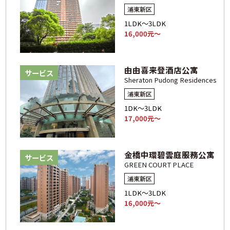
浦東新区
1LDK～3LDK
16,000元～
由由喜来登酒店公寓
サービス
Sheraton Pudong Residences
浦東新区
1DK～3LDK
17,000元～
金橋中環碧雲庭服務公寓
サービス
GREEN COURT PLACE
浦東新区
1LDK～3LDK
16,000元～