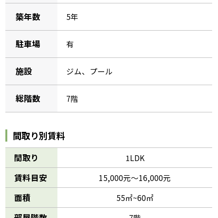
築年数
5年
駐車場
有
施設
ジム、プール
総階数
7階
間取り別賃料
間取り
1LDK
賃料目安
15,000元～16,000元
面積
55㎡~60㎡
部屋階数
7階