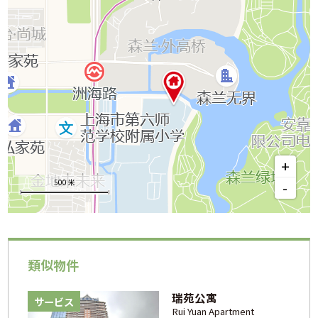
+
500 米
-
類似物件
瑞苑公寓
サービス
Rui Yuan Apartment