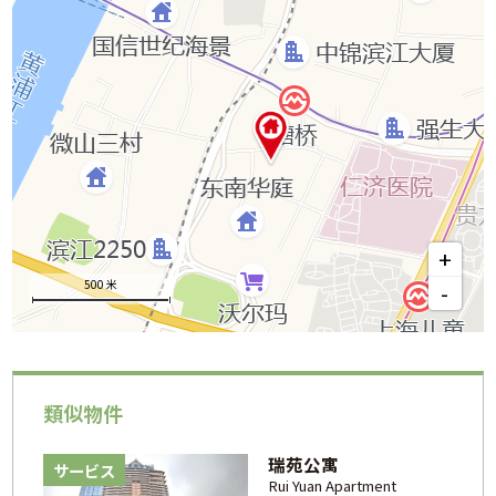
+
500 米
-
類似物件
瑞苑公寓
サービス
Rui Yuan Apartment