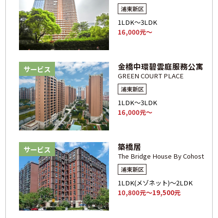
浦東新区
1LDK～3LDK
16,000元～
金橋中環碧雲庭服務公寓
サービス
GREEN COURT PLACE
浦東新区
1LDK～3LDK
16,000元～
築橋居
サービス
The Bridge House By Cohost
浦東新区
1LDK(メゾネット)～2LDK
10,800元～19,500元