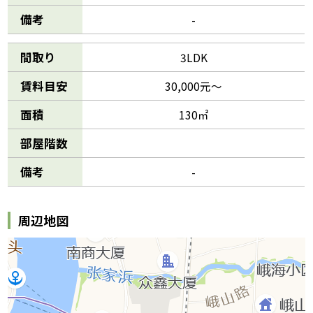
備考
-
間取り
3LDK
賃料目安
30,000元～
面積
130㎡
部屋階数
備考
-
周辺地図