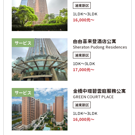
浦東新区
1LDK～3LDK
16,000元～
由由喜来登酒店公寓
サービス
Sheraton Pudong Residences
浦東新区
1DK～3LDK
17,000元～
金橋中環碧雲庭服務公寓
サービス
GREEN COURT PLACE
浦東新区
1LDK～3LDK
16,000元～