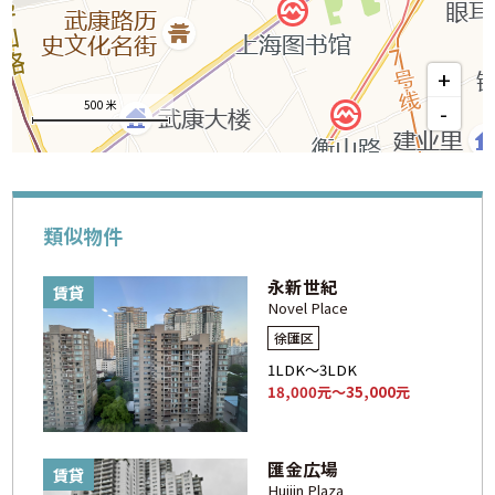
+
500 米
-
類似物件
永新世紀
賃貸
Novel Place
徐匯区
1LDK～3LDK
18,000元～35,000元
匯金広場
賃貸
Huijin Plaza