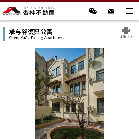
承与谷復興公寓
印刷する
ChengYuGu Fuxing Apartment