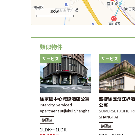
500 米
類似物件
サービス
サービス
徐家匯中心城際酒店公寓
盛捷徐匯濱江界酒
公寓
Intercity Serviced
Apartment Xujiahui Shanghai
SOMERSET XUHUI RI
SHANGHAI
徐匯区
徐匯区
1LDK～1LDK