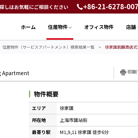
+86-21-6278-00
探しはお気軽にご相談ください
ホーム
住居物件
オフィス物件
店舗
>
住居物件（サービスアパートメント）検索結果一覧
>
徐家匯凱麟酒店式公寓 K
印刷
g Apartment
物件概要
エリア
徐家匯
所在地
上海市匯站街
最寄り駅
M1,9,11 徐家匯 徒步6分