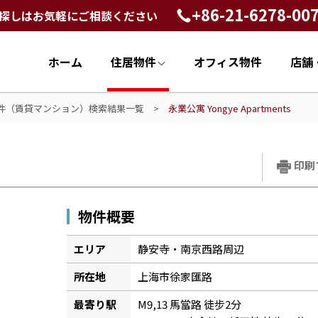
+86-21-6278-00
探しはお気軽にご相談ください
ホーム
住居物件
オフィス物件
店舗
件（賃貸マンション）検索結果一覧
>
永業公寓 Yongye Apartments
印刷
物件概要
エリア
静安寺・南京西路周辺
所在地
上海市徐家匯路
最寄り駅
M9,13 馬當路 徒步2分