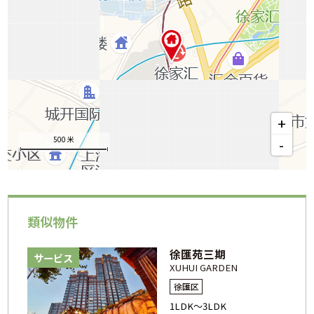
+
500 米
-
類似物件
徐匯苑三期
サービス
XUHUI GARDEN
徐匯区
1LDK～3LDK