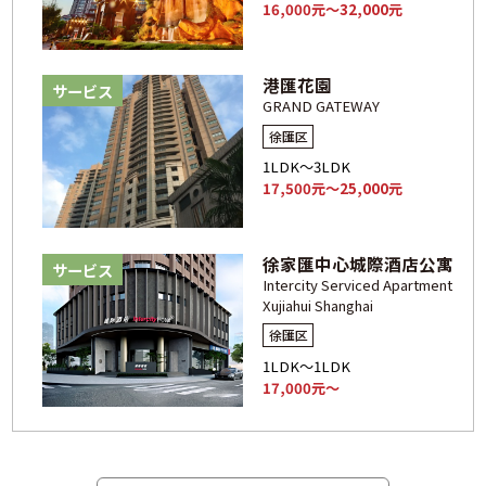
16,000元～32,000元
港匯花園
サービス
GRAND GATEWAY
徐匯区
1LDK～3LDK
17,500元～25,000元
徐家匯中心城際酒店公寓
サービス
Intercity Serviced Apartment
Xujiahui Shanghai
徐匯区
1LDK～1LDK
17,000元～