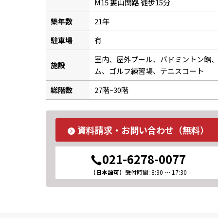
M15 婁山関路 徒步15分
築年数
21年
駐車場
有
室内、屋外プール、バドミントン館
施設
ム、ゴルフ練習場、テニスコート
総階数
27階~30階
資料請求・お問い合わせ（無料）
021-6278-0077
（日本語可）
受付時間: 8:30 ～ 17:30