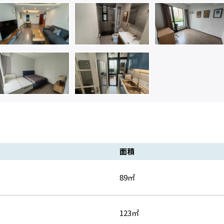
面積
89㎡
123㎡