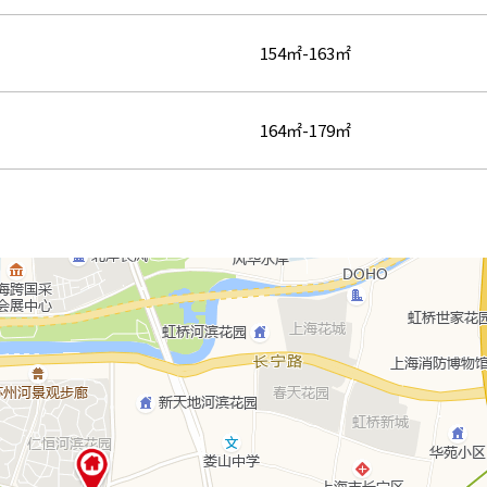
154㎡-163㎡
164㎡-179㎡