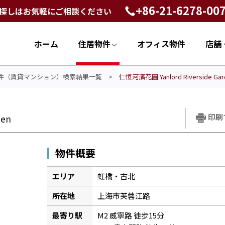
+86-21-6278-00
探しはお気軽にご相談ください
ホーム
住居物件
オフィス物件
店舗
件（賃貸マンション）検索結果一覧
>
仁恒河濱花園 Yanlord Riverside Gar
印刷
den
物件概要
エリア
虹橋・古北
所在地
上海市芙蓉江路
最寄り駅
M2 威寧路 徒步15分