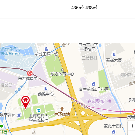
436㎡~438㎡
+
-