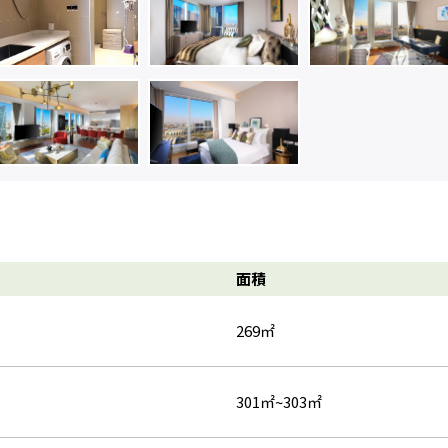
面積
269㎡
301㎡~303㎡