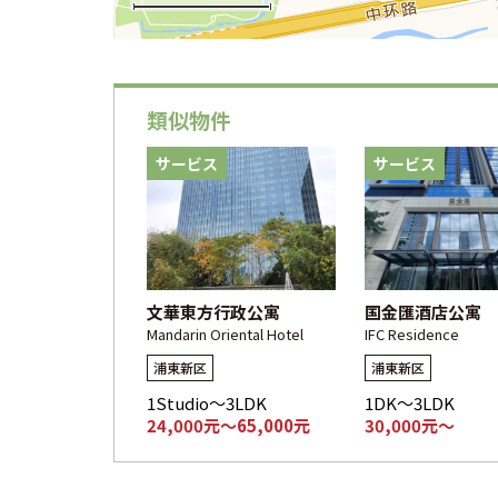
類似物件
サービス
サービス
文華東方行政公寓
国金匯酒店公寓
Mandarin Oriental Hotel
IFC Residence
浦東新区
浦東新区
1Studio～3LDK
1DK～3LDK
24,000元～65,000元
30,000元～