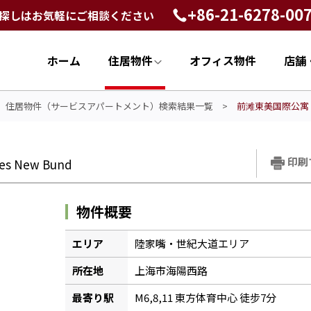
+86-21-6278-00
探しはお気軽にご相談ください
ホーム
住居物件
オフィス物件
店舗
>
住居物件（サービスアパートメント）検索結果一覧
>
前滩東美国際公寓 Eacq
印刷
ces New Bund
物件概要
エリア
陸家嘴・世紀大道エリア
所在地
上海市海陽西路
最寄り駅
M6,8,11 東方体育中心 徒步7分