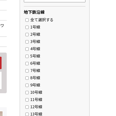
地下鉄沿線
全て選択する
、ワ
1号線
2号線
3号線
4号線
5号線
6号線
7号線
8号線
9号線
10号線
11号線
12号線
13号線