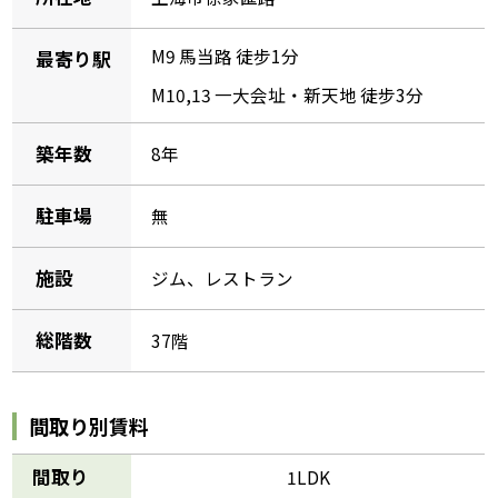
M9 馬当路 徒步1分
最寄り駅
M10,13 一大会址・新天地 徒步3分
築年数
8年
駐車場
無
施設
ジム、レストラン
総階数
37階
間取り別賃料
間取り
1LDK