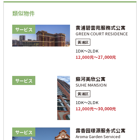
類似物件
黄浦碧雲苑服務式公寓
サービス
GREEN COURT RESIDENCE
黃浦区
1DK～2LDK
12,000元～27,000元
蘇河美欣公寓
サービス
SUHE MANSION
黃浦区
1DK～2LDK
12,000元～30,000元
露香园璟源服务式公寓
サービス
Aroma Garden Serviced