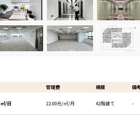
管理费
規模
備
/㎡/日
22.00元/㎡/月
42階建て
-