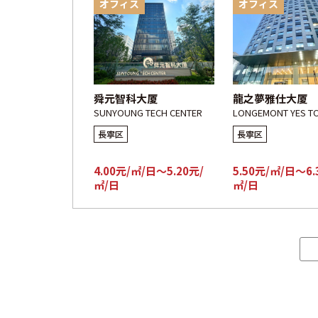
オフィス
オフィス
舜元智科大厦
龍之夢雅仕大厦
SUNYOUNG TECH CENTER
LONGEMONT YES T
長寧区
長寧区
4.00元/㎡/日～5.20元/
5.50元/㎡/日～6.
㎡/日
㎡/日