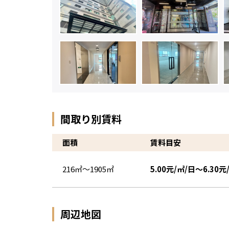
間取り別賃料
面積
賃料目安
216㎡～1905㎡
5.00元/㎡/日～6.30元
周辺地図