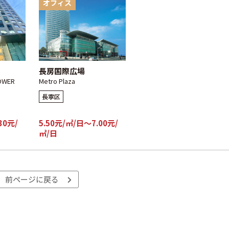
オフィス
長房国際広場
OWER
Metro Plaza
長寧区
30元/
5.50元/㎡/日～7.00元/
㎡/日
前ページに戻る