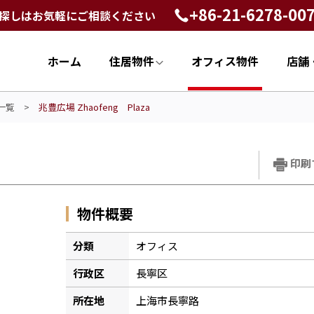
+86-21-6278-00
探しはお気軽にご相談ください
ホーム
住居物件
オフィス物件
店舗
一覧
>
兆豊広場 Zhaofeng Plaza
印刷
物件概要
分類
オフィス
行政区
長寧区
所在地
上海市長寧路